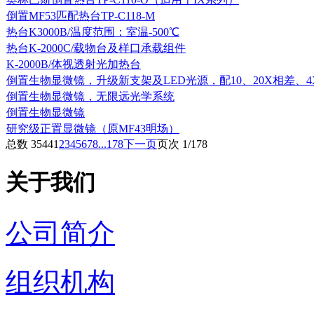
倒置MF53匹配热台TP-C118-M
热台K3000B/温度范围：室温-500℃
热台K-2000C/载物台及样口承载组件
K-2000B/体视透射光加热台
倒置生物显微镜，升级新支架及LED光源，配10、20X相差、4
倒置生物显微镜，无限远光学系统
倒置生物显微镜
研究级正置显微镜（原MF43明场）
总数 3544
1
2
3
4
5
6
7
8
...178
下一页
页次 1/178
关于我们
公司简介
组织机构