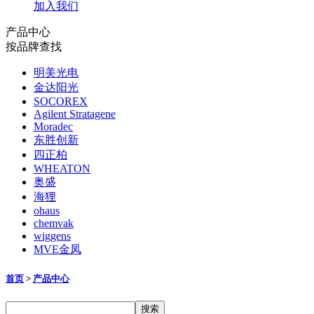
加入我们
产品中心
按品牌查找
明美光电
金达阳光
SOCOREX
Agilent Stratagene
Moradec
东胜创新
四正柏
WHEATON
奥盛
海狸
ohaus
chemvak
wiggens
MVE金凤
首页
>
产品中心